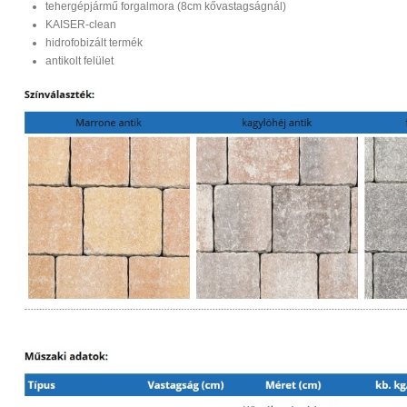
tehergépjármű forgalmora (8cm kővastagságnál)
KAISER-clean
hidrofobizált termék
antikolt felület