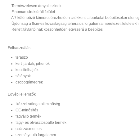
Természetesen árnyalt színek
Finoman struktúrált felület
A 7 különböző kőméret érezhetően csökkenti a burkolat beépítésekor elen
Újdonság a 8cm-es kővastagság teheratós forgalomra méretezett felületek
Rejtett távtartóinak köszönhetően egyszerű a beépítés
Felhasználás
teraszo
kerti járdák, pihenők
kocsifelhajtók
sétányok
csobogómedrek
Egyéb jellemzők
kézzel válogatott minőség
CE-minősítés
fagyálló termék
fagy- és olvasztósóálló termék
csúszásmentes
személyautó forgalomra