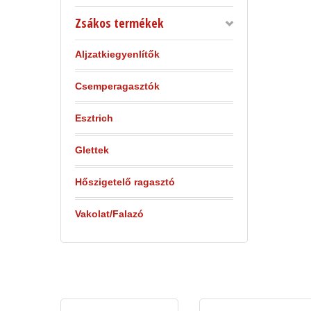
Zsákos termékek
Aljzatkiegyenlítők
Csemperagasztók
Esztrich
Glettek
Hőszigetelő ragasztó
Vakolat/Falazó