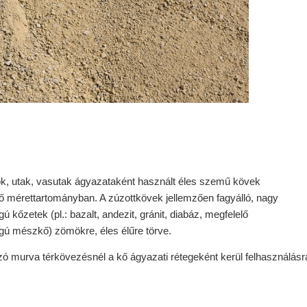
ok, utak, vasutak ágyazataként használt éles szemű kövek
ő mérettartományban. A zúzottkövek jellemzően fagyálló, nagy
gú kőzetek (pl.: bazalt, andezit, gránit, diabáz, megfelelő
gú mészkő) zömökre, éles élűre törve.
ó murva térkövezésnél a kő ágyazati rétegeként kerül felhasználásra 