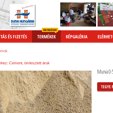
KATALÓGUS
TÁS ÉS FIZETÉS
TERMÉKEK
KÉPGALÉRIA
ELÉRHET
omok
hhez: Cement, ömlesztett áruk
Murva 0-
TEGYE 