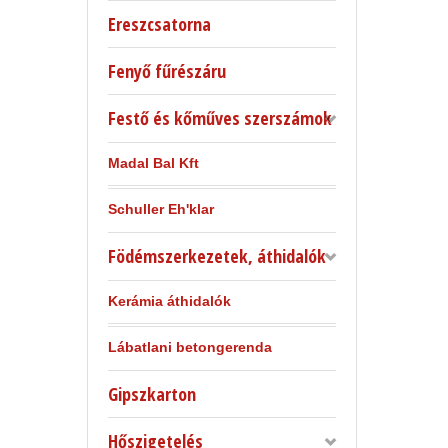
Ereszcsatorna
Fenyő fűrészáru
Festő és kőműves szerszámok
Madal Bal Kft
Schuller Eh'klar
Födémszerkezetek, áthidalók
Kerámia áthidalók
Lábatlani betongerenda
Gipszkarton
Hőszigetelés