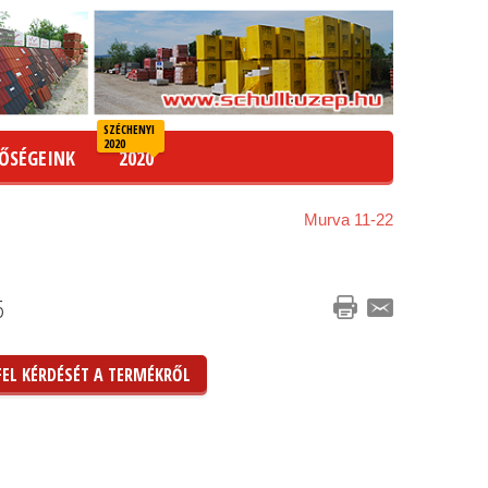
SZÉCHENYI
2020
ŐSÉGEINK
2020
Murva 11-22
5
FEL KÉRDÉSÉT A TERMÉKRŐL