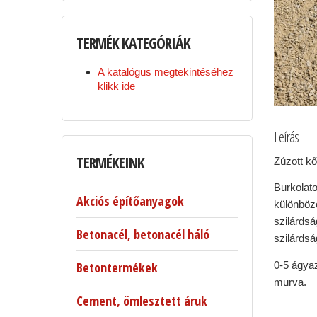
TERMÉK
KATEGÓRIÁK
A katalógus megtekintéséhez
klikk ide
Leírás
TERMÉKEINK
Zúzott kő
Burkolat
Akciós építőanyagok
különböz
szilárdsá
Betonacél, betonacél háló
szilárdsá
0-5 ágyaz
Betontermékek
murva.
Cement, ömlesztett áruk