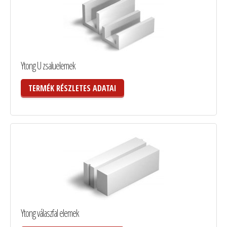
Ytong U zsaluelemek
TERMÉK RÉSZLETES ADATAI
Ytong válaszfal elemek